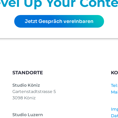
vel Up Your Cont
Jetzt Gespräch vereinbaren
STANDORTE
KO
Studio Köniz
Tel
Gartenstadtstrasse 5
Mai
3098 Köniz
Im
Studio Luzern
Da