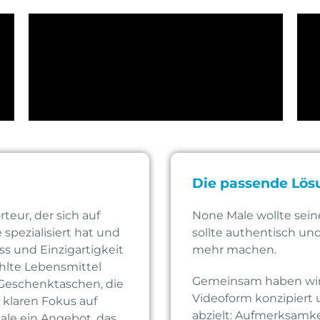
Die passende Lös
teur, der sich auf
None Male wollte sein
spezialisiert hat und
sollte authentisch und
s und Einzigartigkeit
mehr machen.
hlte Lebensmittel
Gemeinsam haben wir 
 Geschenktaschen, die
Videoform konzipiert 
klaren Fokus auf
abzielt: Aufmerksamke
ale ein Angebot, das