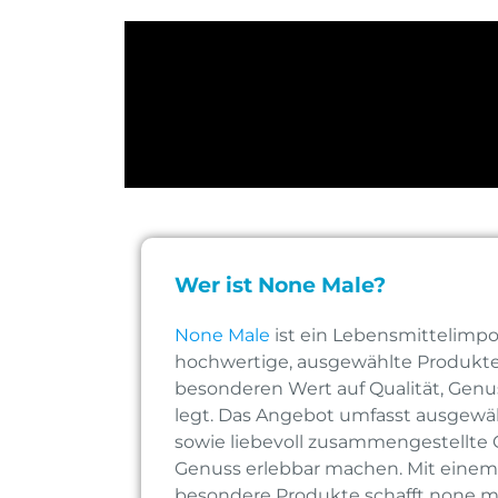
Wer ist None Male?
None Male
ist ein Lebensmittelimpor
hochwertige, ausgewählte Produkte 
besonderen Wert auf Qualität, Genus
legt. Das Angebot umfasst ausgewä
sowie liebevoll zusammengestellte
Genuss erlebbar machen. Mit einem 
besondere Produkte schafft none m