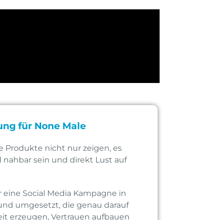
ung für None Male
e Produkte nicht nur zeigen, es
 nahbar sein und direkt Lust auf
eine Social Media Kampagne in
und umgesetzt, die genau darauf
it erzeugen, Vertrauen aufbauen