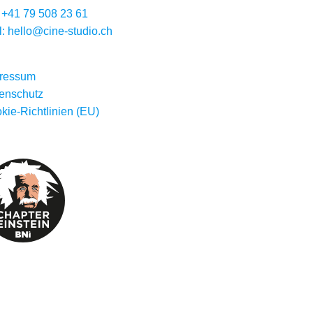
:
+41 79 508 23 61
l:
hello@cine-studio.ch
ressum
enschutz
kie-Richtlinien (EU)